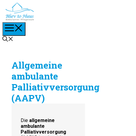
Zum
Inhalt
springen
Menü
Allgemeine
ambulante
Palliativversorgung
(AAPV)
Die
allgemeine
ambulante
Palliativversorgung