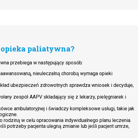
 opieka paliatywna?
tywna przebiega w następujący sposób:
z zaawansowaną, nieuleczalną chorobą wymaga opieki
akład ubezpieczeń zdrowotnych sprawdza wniosek i decyduje,
łany zespół AAPV składający się z lekarzy, pielęgniarek i
wce ambulatoryjnej i świadczy kompleksowe usługi, takie jak
ogiczne.
o rodziną w celu opracowania indywidualnego planu leczenia.
śli potrzeby pacjenta ulegną zmianie lub jeśli pacjent umrze,