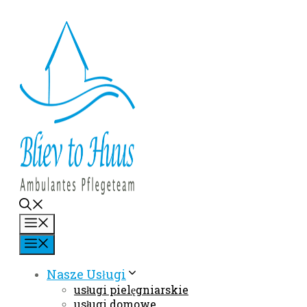
Przejdź
do
treści
Menu
Menu
Nasze Usługi
usługi pielęgniarskie
usługi domowe