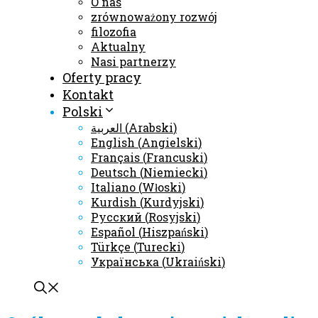
O nas
zrównoważony rozwój
filozofia
Aktualny
Nasi partnerzy
Oferty pracy
Kontakt
Polski
العربية
(
Arabski
)
English
(
Angielski
)
Français
(
Francuski
)
Deutsch
(
Niemiecki
)
Italiano
(
Włoski
)
Kurdish
(
Kurdyjski
)
Русский
(
Rosyjski
)
Español
(
Hiszpański
)
Türkçe
(
Turecki
)
Українська
(
Ukraiński
)