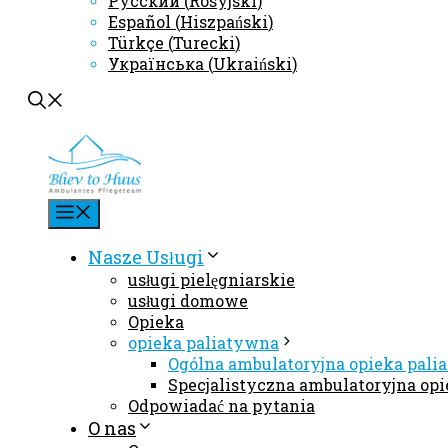
Русский
(
Rosyjski
)
Español
(
Hiszpański
)
Türkçe
(
Turecki
)
Українська
(
Ukraiński
)
Menu
Nasze Usługi
usługi pielęgniarskie
usługi domowe
Opieka
opieka paliatywna
Ogólna ambulatoryjna opieka pal
Specjalistyczna ambulatoryjna op
Odpowiadać na pytania
O nas