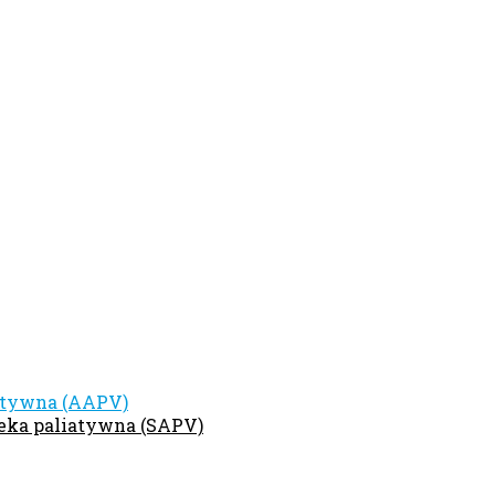
iatywna (AAPV)
ieka paliatywna (SAPV)