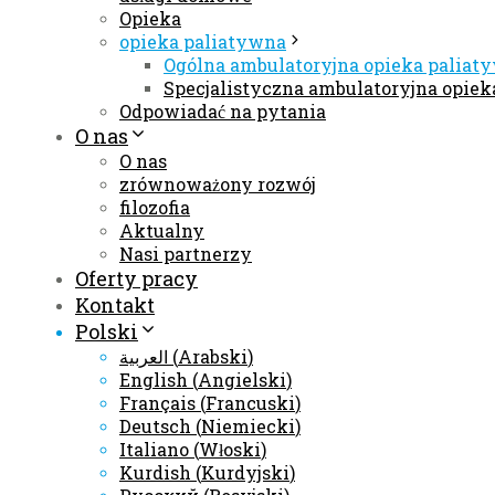
Opieka
opieka paliatywna
Ogólna ambulatoryjna opieka paliat
Specjalistyczna ambulatoryjna opie
Odpowiadać na pytania
O nas
O nas
zrównoważony rozwój
filozofia
Aktualny
Nasi partnerzy
Oferty pracy
Kontakt
Polski
العربية
(
Arabski
)
English
(
Angielski
)
Français
(
Francuski
)
Deutsch
(
Niemiecki
)
Italiano
(
Włoski
)
Kurdish
(
Kurdyjski
)