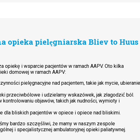
na opieka pielęgniarska Bliev to Huus
za opiekę i wsparcie pacjentów w ramach AAPV. Oto kilka
pieki domowej w ramach AAPV:
nności pielęgnacyjne nad pacjentem, takie jak mycie, ubierani
i przeciwbólowe i udzielamy wskazówek, jak złagodzić ból.
kontrolowaniu objawów, takich jak nudności, wymioty i
e dla bliskich pacjentów w opiece i opiece nad bliskimi.
steśmy bardzo szczęśliwi, że mamy w naszym zespole
lnej i specjalistycznej ambulatoryjnej opieki paliatywnej.