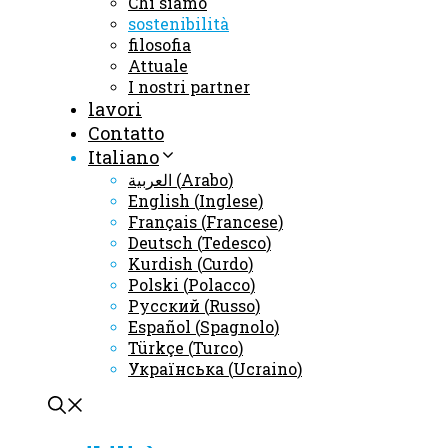
Chi siamo
sostenibilità
filosofia
Attuale
I nostri partner
lavori
Contatto
Italiano
العربية
(
Arabo
)
English
(
Inglese
)
Français
(
Francese
)
Deutsch
(
Tedesco
)
Kurdish
(
Curdo
)
Polski
(
Polacco
)
Русский
(
Russo
)
Español
(
Spagnolo
)
Türkçe
(
Turco
)
Українська
(
Ucraino
)