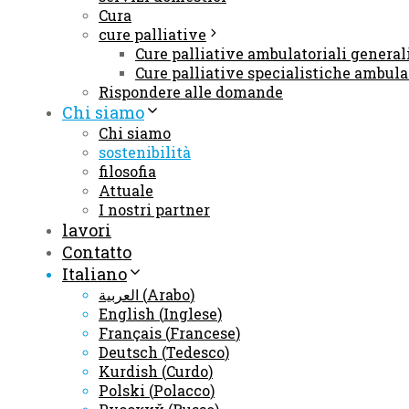
Cura
cure palliative
Cure palliative ambulatoriali genera
Cure palliative specialistiche ambula
Rispondere alle domande
Chi siamo
Chi siamo
sostenibilità
filosofia
Attuale
I nostri partner
lavori
Contatto
Italiano
العربية
(
Arabo
)
English
(
Inglese
)
Français
(
Francese
)
Deutsch
(
Tedesco
)
Kurdish
(
Curdo
)
Polski
(
Polacco
)