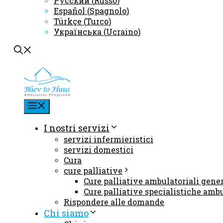
Русский
(
Russo
)
Español
(
Spagnolo
)
Türkçe
(
Turco
)
Українська
(
Ucraino
)
Menu
I nostri servizi
servizi infermieristici
servizi domestici
Cura
cure palliative
Cure palliative ambulatoriali gene
Cure palliative specialistiche amb
Rispondere alle domande
Chi siamo