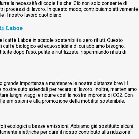
durre la necessità di copie fisiche. Ciò non solo consente di
stri processi di lavoro. In questo modo, contribuiamo attivamente
e il nostro lavoro quotidiano.
 di Laboe
del caffè Laboe in scatole sostenibili a zero rifiuti. Questo
di caffè biologico ed equosolidale di cui abbiamo bisogno,
ite dopo l’uso, pulite e riutilizzate, risparmiando rifiuti di
amo grande importanza a mantenere le nostre distanze brevi. I
le nostre auto aziendali per recarsi al lavoro. Inoltre, manteniamo
tare lunghi viaggi e ridurre così la nostra impronta di CO2. Con
le emissioni e alla promozione della mobilità sostenibile.
oli ecologici a basse emissioni. Abbiamo già sostituito alcuni
amente elettriche per dare il nostro contributo alla riduzione