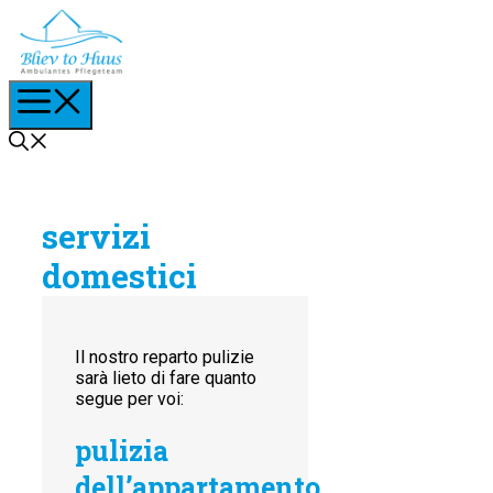
Vai
al
contenuto
Menu
servizi
domestici
Il nostro reparto pulizie
sarà lieto di fare quanto
segue per voi:
pulizia
dell’appartamento