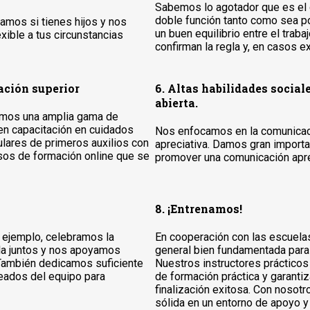
Sabemos lo agotador que es el d
doble función tanto como sea p
ramos si tienes hijos y nos
un buen equilibrio entre el trab
xible a tus circunstancias
confirman la regla y, en casos 
ación superior
6. Altas habilidades socia
abierta.
cemos una amplia gama de
yen capacitación en cuidados
Nos enfocamos en la comunicació
ulares de primeros auxilios con
apreciativa. Damos gran importa
sos de formación online que se
promover una comunicación aprec
8. ¡Entrenamos!
r ejemplo, celebramos la
En cooperación con las escuela
la juntos y nos apoyamos
general bien fundamentada para 
También dedicamos suficiente
Nuestros instructores práctico
eados del equipo para
de formación práctica y garantiz
finalización exitosa. Con nosot
sólida en un entorno de apoyo y 