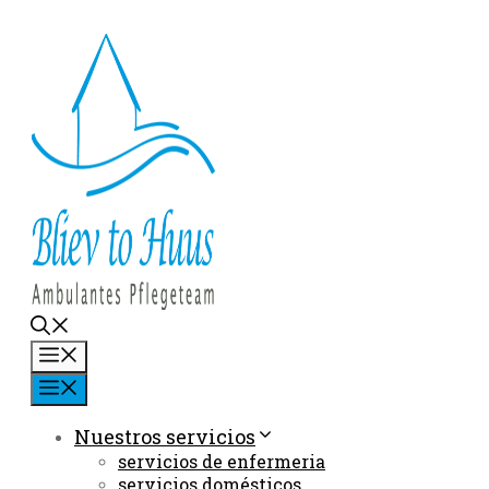
Saltar
al
contenido
Menú
Menú
Nuestros servicios
servicios de enfermeria
servicios domésticos