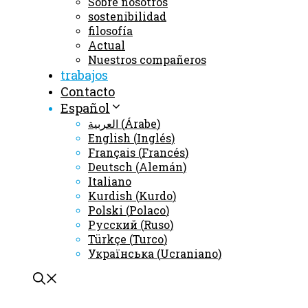
Sobre nosotros
sostenibilidad
filosofía
Actual
Nuestros compañeros
trabajos
Contacto
Español
العربية
(
Árabe
)
English
(
Inglés
)
Français
(
Francés
)
Deutsch
(
Alemán
)
Italiano
Kurdish
(
Kurdo
)
Polski
(
Polaco
)
Русский
(
Ruso
)
Türkçe
(
Turco
)
Українська
(
Ucraniano
)