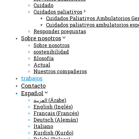
Cuidado
Cuidados paliativos
Cuidados Paliativos Ambulatorios Ge
Cuidados paliativos ambulatorios esp
Responder preguntas
Sobre nosotros
Sobre nosotros
sostenibilidad
filosofía
Actual
Nuestros compañeros
trabajos
Contacto
Español
العربية
(
Árabe
)
English
(
Inglés
)
Français
(
Francés
)
Deutsch
(
Alemán
)
Italiano
Kurdish
(
Kurdo
)