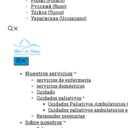
Polski
(
Polaco
)
Русский
(
Ruso
)
Türkçe
(
Turco
)
Українська
(
Ucraniano
)
Menú
Nuestros servicios
servicios de enfermeria
servicios domésticos
Cuidado
Cuidados paliativos
Cuidados Paliativos Ambulatorios
Cuidados paliativos ambulatorios 
Responder preguntas
Sobre nosotros