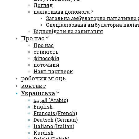
Догляд
паліативна допомога
Загальна амбулаторна паліативна
Спеціалізована амбулаторна паліа
Відповідати на запитання
Про нас
Про нас
стійкість
філософія
поточний
Наші партнери
робочих місць
контакт
Українська
العربية
(
Arabic
)
English
Français
(
French
)
Deutsch
(
German
)
Italiano
(
Italian
)
Kurdish