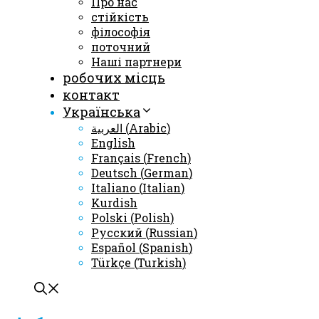
Про нас
стійкість
філософія
поточний
Наші партнери
робочих місць
контакт
Українська
العربية
(
Arabic
)
English
Français
(
French
)
Deutsch
(
German
)
Italiano
(
Italian
)
Kurdish
Polski
(
Polish
)
Русский
(
Russian
)
Español
(
Spanish
)
Türkçe
(
Turkish
)