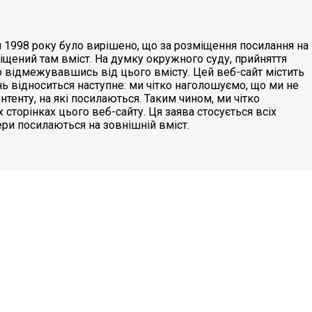
я 1998 року було вирішено, що за розміщення посилання на
міщений там вміст. На думку окружного суду, прийняття
о відмежувавшись від цього вмісту. Цей веб-сайт містить
нь відноситься наступне: ми чітко наголошуємо, що ми не
тенту, на які посилаються. Таким чином, ми чітко
 сторінках цього веб-сайту. Ця заява стосується всіх
ери посилаються на зовнішній вміст.