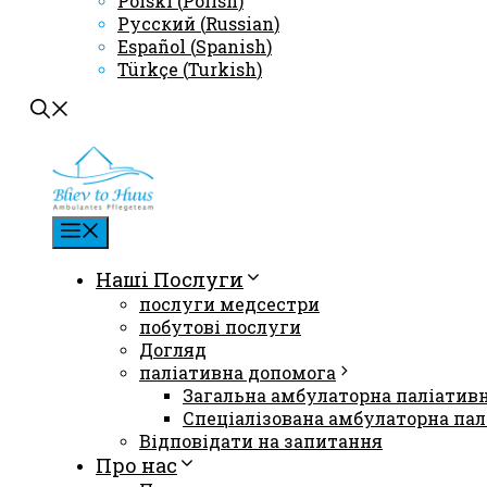
Polski
(
Polish
)
Русский
(
Russian
)
Español
(
Spanish
)
Türkçe
(
Turkish
)
Меню
Наші Послуги
послуги медсестри
побутові послуги
Догляд
паліативна допомога
Загальна амбулаторна паліатив
Спеціалізована амбулаторна пал
Відповідати на запитання
Про нас