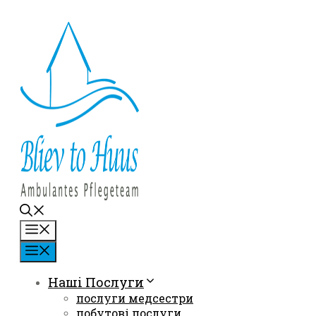
Перейти
до
вмісту
Меню
Меню
Наші Послуги
послуги медсестри
побутові послуги