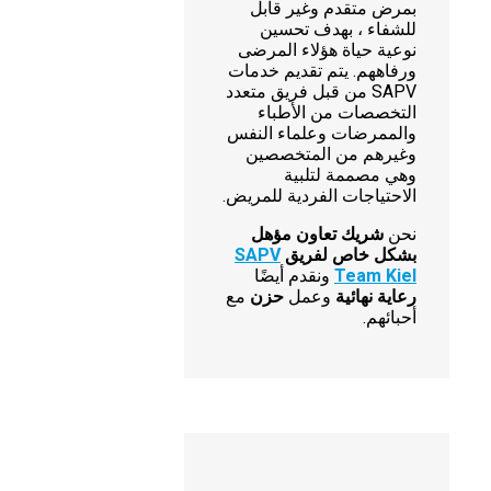
بمرض متقدم وغير قابل
للشفاء ، بهدف تحسين
نوعية حياة هؤلاء المرضى
ورفاههم. يتم تقديم خدمات
SAPV من قبل فريق متعدد
التخصصات من الأطباء
والممرضات وعلماء النفس
وغيرهم من المتخصصين
وهي مصممة لتلبية
الاحتياجات الفردية للمريض.
نحن
شريك تعاون مؤهل
بشكل خاص لفريق
SAPV
Team Kiel
ونقدم أيضًا
رعاية نهائية
وعمل
حزن
مع
أحبائهم.